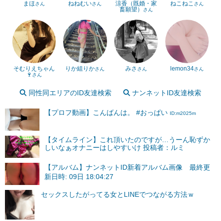
まほ
ねねむい
涼香（既婚・家
ねこねこ
さん
さん
さん
畜願望）
さん
そむりえちゃん
りか組りか
みさ
lemon34
さん
さん
さん
🍷
さん
同性同エリアのID友達検索
ナンネットID友達検索
【プロフ動画】こんばんは。 #おっぱい
ID:m2025m
【タイムライン】これ頂いたのですが…うーん恥ずか
しいなぁオナニーはしやすいけ 投稿者：ルミ
【アルバム】ナンネットID新着アルバム画像 最終更
新日時: 09日 18:04:27