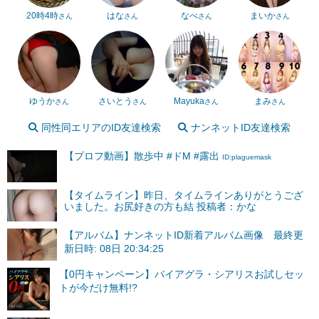
20時4時
はな
なべ
まいか
さん
さん
さん
さん
ゆうか
さいとう
Mayuka
まみ
さん
さん
さん
さん
同性同エリアのID友達検索
ナンネットID友達検索
【プロフ動画】散歩中 #ドM #露出
ID:plaguemask
【タイムライン】昨日、タイムラインありがとうござ
いました。お尻好きの方も結 投稿者：かな
【アルバム】ナンネットID新着アルバム画像 最終更
新日時: 08日 20:34:25