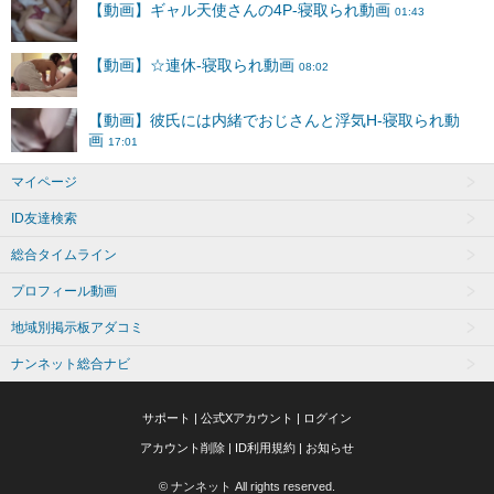
マイページ
ID友達検索
総合タイムライン
プロフィール動画
地域別掲示板アダコミ
ナンネット総合ナビ
サポート
|
公式Xアカウント
|
ログイン
アカウント削除
|
ID利用規約
|
お知らせ
© ナンネット All rights reserved.