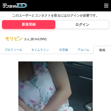
このユーザーとコンタクトを取るには
ログインが必要です。
新規登録
ログイン
モリピン
さん [ID:m1295r]
プロフィール
タイムライン
伝言板
アルバム
動画