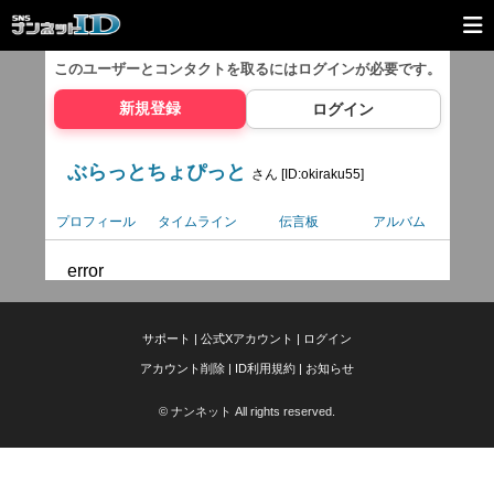
このユーザーとコンタクトを取るには
ログインが必要です。
新規登録
ログイン
ぶらっとちょぴっと
さん [ID:okiraku55]
プロフィール
タイムライン
伝言板
アルバム
error
サポート
|
公式Xアカウント
|
ログイン
アカウント削除
|
ID利用規約
|
お知らせ
© ナンネット All rights reserved.