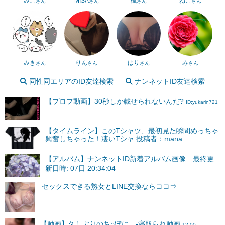
みこ
MISA
楓
ねこ
さん
さん
さん
さん
みき
りん
はり
み
さん
さん
さん
さん
同性同エリアのID友達検索
ナンネットID友達検索
【プロフ動画】30秒しか載せられないんだ?
ID:yukarin721
【タイムライン】このTシャツ、最初見た瞬間めっちゃ
興奮しちゃった！凄いTシャ 投稿者：mana
【アルバム】ナンネットID新着アルバム画像 最終更
新日時: 07日 20:34:04