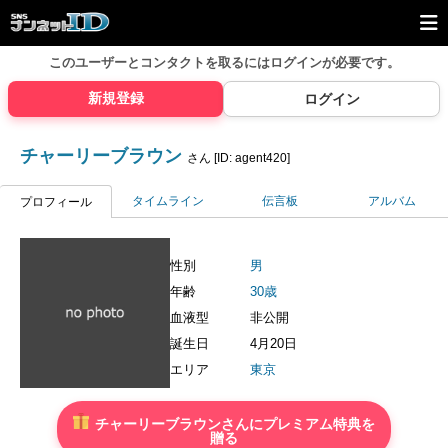
このユーザーとコンタクトを取るには
ログインが必要です。
新規登録
ログイン
チャーリーブラウン
さん [ID: agent420]
タイムライン
伝言板
アルバム
プロフィール
性別
男
年齢
30歳
血液型
非公開
誕生日
4月20日
エリア
東京
チャーリーブラウンさんにプレミアム特典を
贈る