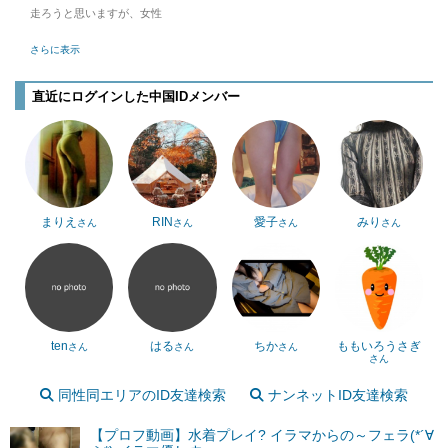
走ろうと思いますが、女性
さらに表示
直近にログインした中国IDメンバー
まりえ
RIN
愛子
みり
さん
さん
さん
さん
ten
はる
ちか
ももいろうさぎ
さん
さん
さん
さん
同性同エリアのID友達検索
ナンネットID友達検索
【プロフ動画】水着プレイ? イラマからの～フェラ(*´∀