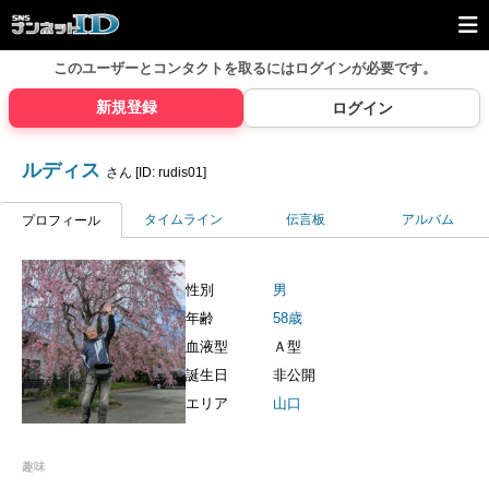
このユーザーとコンタクトを取るには
ログインが必要です。
新規登録
ログイン
ルディス
さん [ID: rudis01]
タイムライン
伝言板
アルバム
プロフィール
性別
男
年齢
58歳
血液型
Ａ型
誕生日
非公開
エリア
山口
趣味