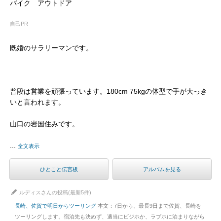
バイク アウトドア
自己PR
既婚のサラリーマンです。
普段は営業を頑張っています。180cm 75kgの体型で手が大っき
いと言われます。
山口の岩国住みです。
...
全文表示
ひとこと伝言板
アルバムを見る
ルディスさんの投稿(最新5件)
長崎、佐賀で明日からツーリング
本文：7日から、最長9日まで佐賀、長崎を
ツーリングします。宿泊先も決めず、適当にビジホか、ラブホに泊まりながら