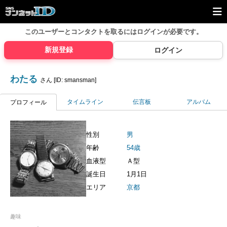
このユーザーとコンタクトを取るには
ログインが必要です。
新規登録
ログイン
わたる
さん [ID: smansman]
タイムライン
伝言板
アルバム
プロフィール
性別
男
年齢
54歳
血液型
Ａ型
誕生日
1月1日
エリア
京都
趣味