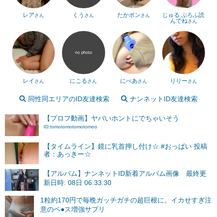
レア
くう
たかポン
じゅる ぷろふ読
さん
さん
さん
んでね
さん
レイ
にこる
にべあ
りりー
さん
さん
さん
さん
同性同エリアのID友達検索
ナンネットID友達検索
【プロフ動画】ヤバいホントにでちゃいそう
ID:tomotomotomotomoo
【タイムライン】鏡に乳首押し付け☆ #おっぱい 投稿
者：あっきー☆
【アルバム】ナンネットID新着アルバム画像 最終更
新日時: 08日 06:33:30