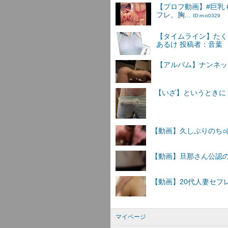
【プロフ動画】#巨乳 
フレ。胸...
ID:m-o0329
【タイムライン】たく
あるけ 投稿者：音葉
【アルバム】ナンネットI
マイページ