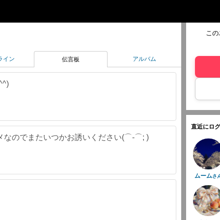
この
ライン
アルバム
伝言板
^)
直近にログ
なのでまたいつかお誘いください(⌒-⌒; )
ムーム
さ