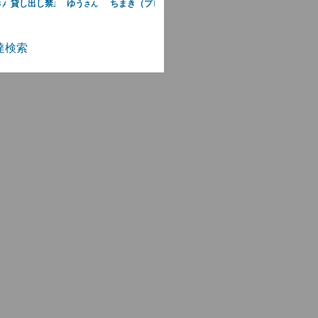
貸し出し禁止です!（共有で使ってます）
ゆう
ちまき（プロフ読んで！）
さん
さん
さん
さん
達検索