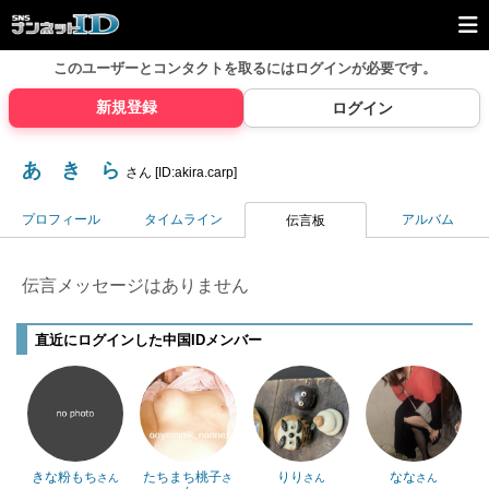
このユーザーとコンタクトを取るには
ログインが必要です。
新規登録
ログイン
あ き ら
さん [ID:akira.carp]
プロフィール
タイムライン
アルバム
伝言板
伝言メッセージはありません
直近にログインした中国IDメンバー
きな粉もち
たちまち桃子
りり
なな
さん
さ
さん
さん