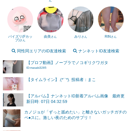
ん
パイズリ(Fカッ
由美
みり
RIN
さん
さん
さん
プ)
さん
同性同エリアのID友達検索
ナンネットID友達検索
【プロフ動画】ノーブラでノコギリクワガタ
ID:masaki3285
【タイムライン】.(*´`*). 投稿者：まこ
【アルバム】ナンネットID新着アルバム画像 最終更
新日時: 07日 04:32:59