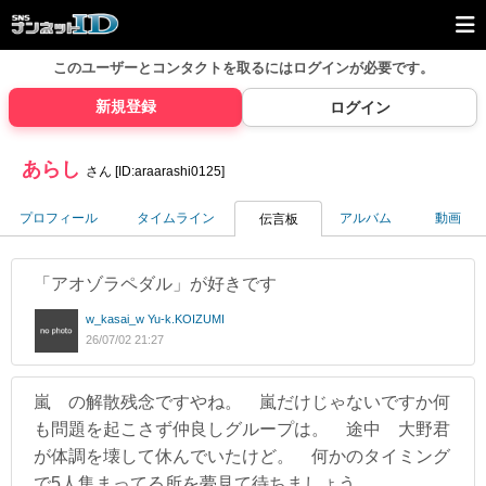
このユーザーとコンタクトを取るには
ログインが必要です。
新規登録
ログイン
あらし
さん [ID:araarashi0125]
プロフィール
タイムライン
アルバム
動画
伝言板
「アオゾラペダル」が好きです
w_kasai_w Yu-k.KOIZUMI
26/07/02 21:27
嵐 の解散残念ですやね。 嵐だけじゃないですか何
も問題を起こさず仲良しグループは。 途中 大野君
が体調を壊して休んでいたけど。 何かのタイミング
で5人集まってる所を夢見て待ちましょう。