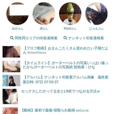
みか
凛
Rumi
にゃん
さん
さん
さん
さん
同性同エリアのID友達検索
ナンネットID友達検索
【プロフ動画】おまんこたくさん使われたい子猫だよ
ん
ID:hana7hanna
【タイムライン】ガーターベルトの写真いっぱい撮っ
たからガーターベルトの写真続 投稿者：ひな
【アルバム】ナンネットID新着アルバム画像 最終更
新日時: 07日 07:03:37