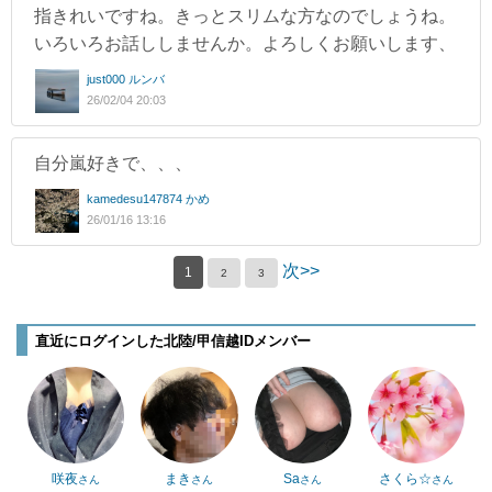
指きれいですね。きっとスリムな方なのでしょうね。
いろいろお話ししませんか。よろしくお願いします、
just000 ルンバ
26/02/04 20:03
自分嵐好きで、、、
kamedesu147874 かめ
26/01/16 13:16
次>>
1
2
3
直近にログインした北陸/甲信越IDメンバー
咲夜
まき
Sa
さくら☆
さん
さん
さん
さん