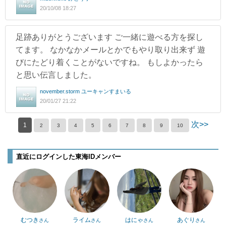
20/10/08 18:27
足跡ありがとうございます ご一緒に遊べる方を探し
てます。 なかなかメールとかでもやり取り出来ず 遊
びにたどり着くことがないですね。 もしよかったら
と思い伝言しました。
november.storm ユーキャンすまいる
20/01/27 21:22
次>>
1
2
3
4
5
6
7
8
9
10
直近にログインした東海IDメンバー
むつき
ライム
はにゃ
あぐり
さん
さん
さん
さん