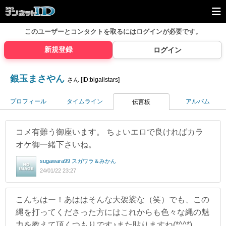
このユーザーとコンタクトを取るには
ログインが必要です。
新規登録
ログイン
銀玉まさやん
さん [ID:bigallstars]
プロフィール
タイムライン
アルバム
伝言板
コメ有難う御座います。 ちょいエロで良ければカラ
オケ御一緒下さいね。
sugawara99 スガワラ＆みかん
24/01/22 23:27
こんちはー！あははそんな大袈裟な（笑）でも、この
縄を打ってくださった方にはこれからも色々な縄の魅
力を教えて頂くつもりです♪また貼りますね(*^^*)