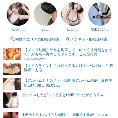
あおい
tt
はな
SM1205
さん
さん
さん
さん
同性同エリアのID友達検索
ナンネットID友達検索
【プロフ動画】彼女を拘束して、ゆっくり時間をかけ
て、おもちゃ責めしてゆきます。こんな行為...
ID:0040ama0040
【タイムライン】これ知ってる人は同世代だね…？ 投
稿者：える
【アルバム】ナンネットID新着アルバム画像 最終更
新日時: 08日 05:03:05