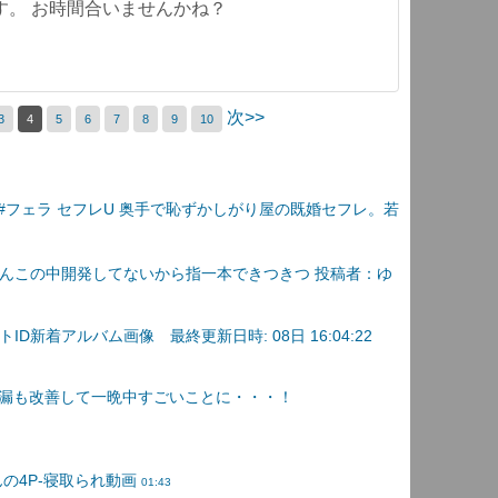
す。 お時間合いませんかね？
次>>
3
4
5
6
7
8
9
10
 #フェラ セフレU 奥手で恥ずかしがり屋の既婚セフレ。若
んこの中開発してないから指一本できつきつ 投稿者：ゆ
D新着アルバム画像 最終更新日時: 08日 16:04:22