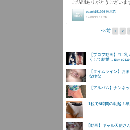
ご訪問ありがとうございま
peach151926 彼岸花
17/08/19 11:26
<<前
1
2
【プロフ動画】#巨乳
くして結婚...
ID:m-o0329
【タイムライン】おま
なゆな
【アルバム】ナンネットI