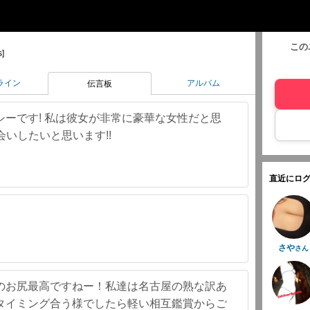
この
s]
ライン
アルバム
伝言板
ーです! 私は彼女が非常に豪華な女性だと思
会いしたいと思います!!
直近にログ
さや
さん
のお尻最高ですねー！私達は名古屋の熟な訳あ
タイミング合う様でしたら軽い相互鑑賞からご