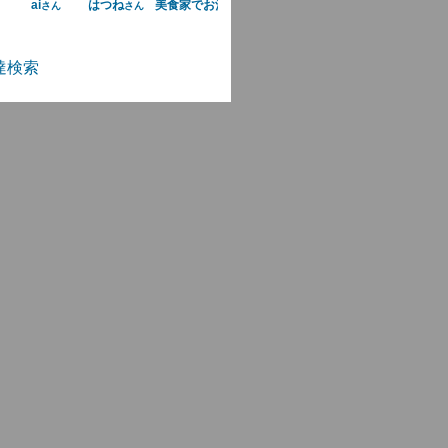
ai
はつね
美食家でお酒が大好き熟女と主人
さん
さん
さん
達検索