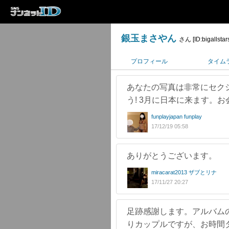
銀玉まさやん
さん [ID:bigallstar
プロフィール
タイム
あなたの写真は非常にセクシ
う! 3月に日本に来ます。お
funplayjapan funplay
17/12/19 05:58
ありがとうございます。
miracarat2013 ザブとリナ
17/11/27 20:27
足跡感謝します。アルバム
りカップルですが、お時間