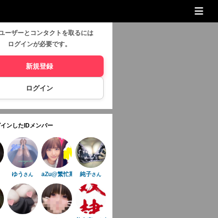
ユーザーとコンタクトを取るには
ログインが必要です。
新規登録
ログイン
インしたIDメンバー
ゆう
aZu@繁忙期
純子
さん
さん
さん