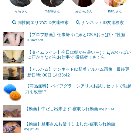
らら
mami
みかん
naru
さん
さん
さん
さん
同性同エリアのID友達検索
ナンネットID友達検索
【プロフ動画】仕事帰りに嫁とCS #おっぱい #性癖
ID:rb26eett
【タイムライン】今日は朝から暑い～(；´Д`Aおっぱい
に汗かきながらお仕事で 投稿者：さくら
【アルバム】ナンネットID新着アルバム画像 最終更
新日時: 06日 14:33:42