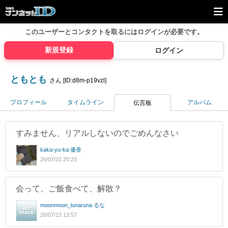
このユーザーとコンタクトを取るには
ログインが必要です。
新規登録
ログイン
ともとも
さん [ID:d8m-p19vzl]
プロフィール
タイムライン
アルバム
伝言板
すみません、リアルしないのでごめんなさい
kaka-yu-ka 優香
26/07/31 20:23
会って、ご飯食べて、解散？
moonmoon_lunaruna るな
26/07/13 13:57