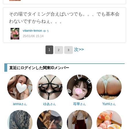
その場でタイミング合えばいつでも。。、でも基本会
わないですからねぇ。。。
vitamin-lemon ゅぅ
25/01/06 15:14
次>>
1
2
3
直近にログインした関東IDメンバー
anna
ゆあ
苺華
Yumi
さん
さん
さん
さん