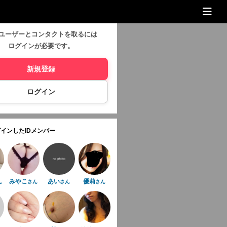
ユーザーとコンタクトを取るには
ログインが必要です。
新規登録
ログイン
インしたIDメンバー
みやこ
あい
優莉
ん
さん
さん
さん