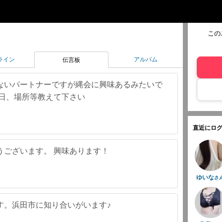
この
ライン
アルバム
伝言板
ないパートナーですが縄会に興味あるみたいで
催日、場所等教えて下さい
直近にログ
うございます。 興味あります！
ゆいな
さ
す。浜田市に知り合いがいます♪