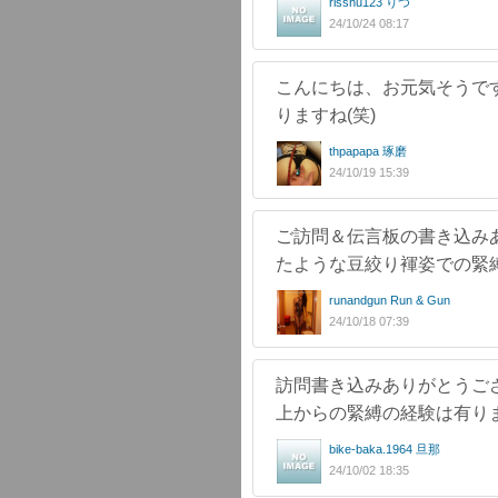
risshu123 りつ
24/10/24 08:17
こんにちは、お元気そうで
りますね(笑)
thpapapa 琢磨
24/10/19 15:39
ご訪問＆伝言板の書き込みあ
たような豆絞り褌姿での緊
runandgun Run & Gun
24/10/18 07:39
訪問書き込みありがとうご
上からの緊縛の経験は有り
bike-baka.1964 旦那
24/10/02 18:35