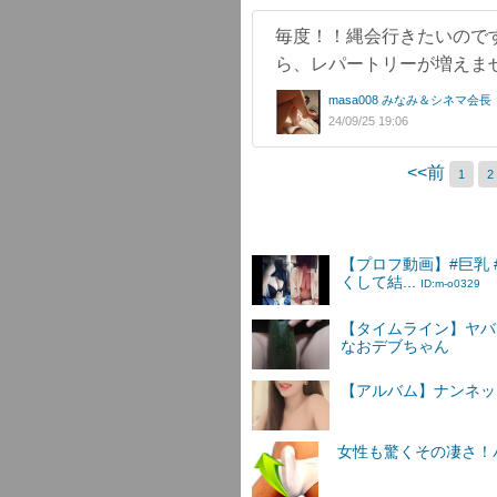
毎度！！縄会行きたいのです
ら、レパートリーが増えま
masa008 みなみ＆シネマ会長
24/09/25 19:06
<<前
1
2
【プロフ動画】#巨乳
くして結...
ID:m-o0329
【タイムライン】ヤバ
なおデブちゃん
【アルバム】ナンネットI