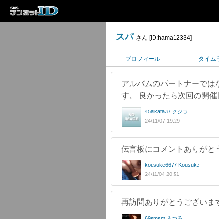
スパ
さん [ID:hama12334]
プロフィール
タイム
アルバムのパートナーでは
す。 良かったら次回の開
45aikata37 クジラ
24/11/07 19:29
伝言板にコメントありがと
kousuke6677 Kousuke
24/11/04 20:51
再訪問ありがとうございま
69smsm みつる。