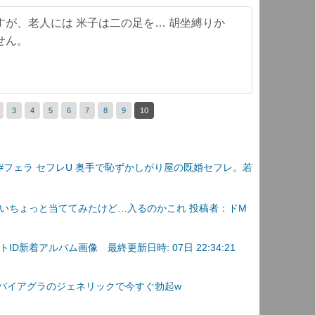
が、老人には 米子は二の足を… 胡坐縛りか
せん。
3
4
5
6
7
8
9
10
 #フェラ セフレU 奥手で恥ずかしがり屋の既婚セフレ。若
いちょっと当ててみたけど…入るのかこれ 投稿者：ドM
D新着アルバム画像 最終更新日時: 07日 22:34:21