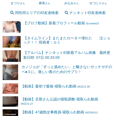
まつり
麻美
みなみ
せつにゃ
さん
さん
さん
さん
同性同エリアのID友達検索
ナンネットID友達検索
【プロフ動画】新着プロフィール動画
ID:ortmk23
【タイムライン】またまたローター壊れた 泣ショ
ック！！ 投稿者：ルミ
【アルバム】ナンネットID新着アルバム画像 最終更
新日時: 07日 00:33:09