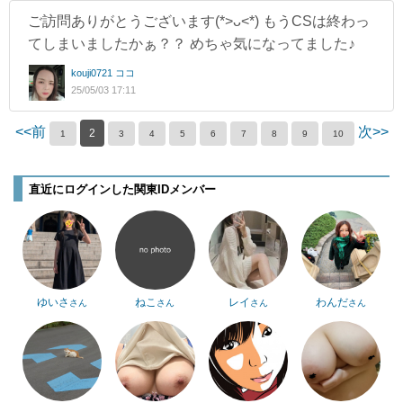
ご訪問ありがとうございます(*>ᴗ<*) もうCSは終わっ
てしまいましたかぁ？？ めちゃ気になってました♪
kouji0721 ココ
25/05/03 17:11
<<前
次>>
2
1
3
4
5
6
7
8
9
10
直近にログインした関東IDメンバー
ゆいさ
ねこ
レイ
わんだ
さん
さん
さん
さん