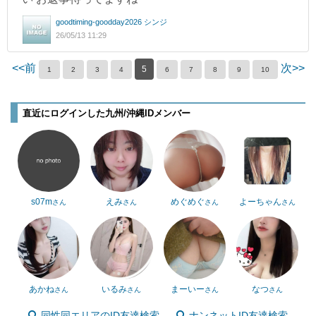
goodtiming-goodday2026 シンジ
26/05/13 11:29
<<前
次>>
5
1
2
3
4
6
7
8
9
10
直近にログインした九州/沖縄IDメンバー
s07m
えみ
めぐめぐ
よーちゃん
さん
さん
さん
さん
あかね
いるみ
まーいー
なつ
さん
さん
さん
さん
同性同エリアのID友達検索
ナンネットID友達検索