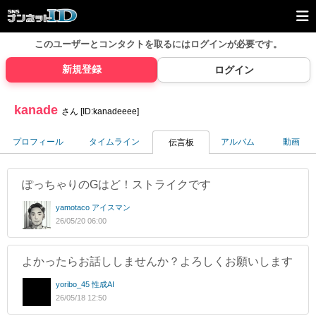
このユーザーとコンタクトを取るには
ログインが必要です。
新規登録
ログイン
kanade
さん [ID:kanadeeee]
プロフィール
タイムライン
アルバム
動画
伝言板
ぽっちゃりのGはど！ストライクです
yamotaco アイスマン
26/05/20 06:00
よかったらお話ししませんか？よろしくお願いします
yoribo_45 性成AI
26/05/18 12:50