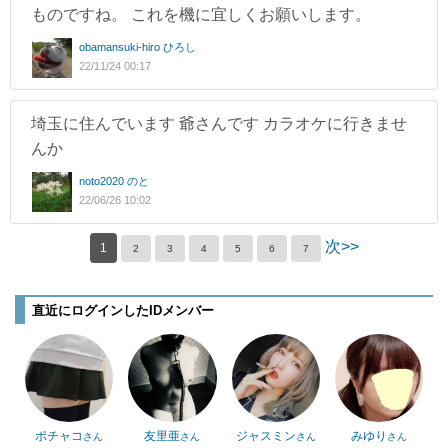
ものですね。 これを機に宜しくお願いします。
obamansuki-hiro ひろし
22/11/24 00:17
埼玉に住んでいます 爺さんです カラオケに行きませ
んか
noto2020 のと
22/06/26 10:02
次>>
1
2
3
4
5
6
7
直近にログインしたIDメンバー
ポチャコ
友里亜
ジャスミン
みゆり
さん
さん
さん
さん