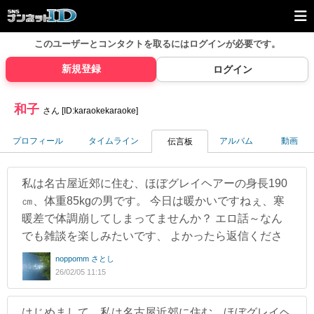
このユーザーとコンタクトを取るには
ログインが必要です。
新規登録
ログイン
和子
さん [ID:karaokekaraoke]
プロフィール
タイムライン
アルバム
動画
伝言板
私は名古屋近郊に住む、ほぼグレイヘアーの身長190
㎝、体重85kgの男です。 今日は暖かいですねぇ、寒
暖差で体調崩してしまってませんか？ エロ話～なん
でも雑談を楽しみたいです、 よかったら返信くださ
noppomm さとし
26/02/05 11:15
はじめまして、私は名古屋近郊に住む、ほぼグレイヘ