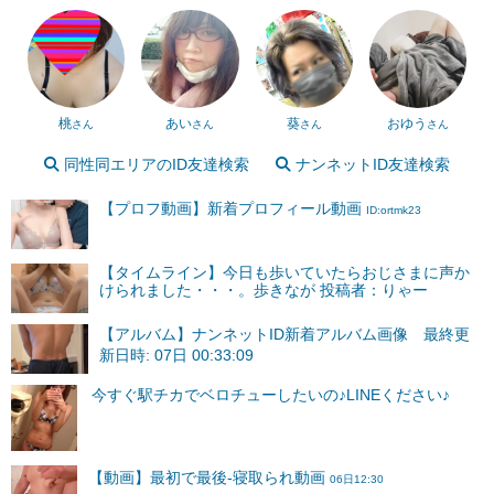
桃
あい
葵
おゆう
さん
さん
さん
さん
同性同エリアのID友達検索
ナンネットID友達検索
【プロフ動画】新着プロフィール動画
ID:ortmk23
【タイムライン】今日も歩いていたらおじさまに声か
けられました・・・。歩きなが 投稿者：りゃー
【アルバム】ナンネットID新着アルバム画像 最終更
新日時: 07日 00:33:09