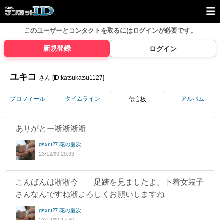
このユーザーとコンタクトを取るには
ログインが必要です。
新規登録
ログイン
ユキコ
さん [ID:katsukatsu1127]
プロフィール
タイムライン
アルバム
伝言板
ありがとー淅淅淅淅
gsxr.t27 花の慶次
23/12/09 20:33
こんばんは淅淅今 足跡を見ましたよ。下着女装子
さんなんですね淅よろしくお願いしますね
gsxr.t27 花の慶次
23/12/09 17:30