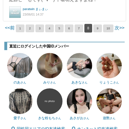
paratwin まぃまぃ
23/06/01 14:37
<<前
次>>
8
1
2
3
4
5
6
7
9
10
直近にログインした中国IDメンバー
のあ
みり
あきな
りょうこ
さん
さん
さん
さん
愛子
きな粉もち
あさがお
遊艶
さん
さん
さん
さん
同性同エリアのID友達検索
ナンネットID友達検索