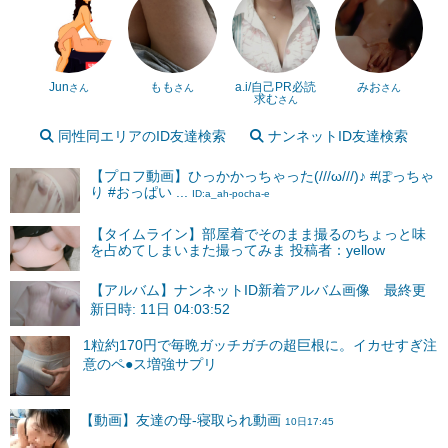
Jun
もも
a.i/自己PR必読
みお
さん
さん
さん
求む
さん
同性同エリアのID友達検索
ナンネットID友達検索
【プロフ動画】ひっかかっちゃった(///ω///)♪ #ぽっちゃ
り #おっぱい ...
ID:a_ah-pocha-e
【タイムライン】部屋着でそのまま撮るのちょっと味
を占めてしまいまた撮ってみま 投稿者：yellow
【アルバム】ナンネットID新着アルバム画像 最終更
新日時: 11日 04:03:52