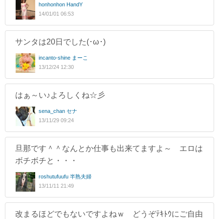
honhonhon HandY
14/01/01 06:53
サンタは20日でした(･ω･)
incanto-shine まーこ
13/12/24 12:30
はぁ～い♪よろしくね☆彡
sena_chan セナ
13/11/29 09:24
旦那です＾＾なんとか仕事も出来てますよ～ エロは
ボチボチと・・・
roshutufuufu 半熟夫婦
13/11/11 21:49
改まるほどでもないですよねｗ どうぞﾃｷﾄｳにご自由