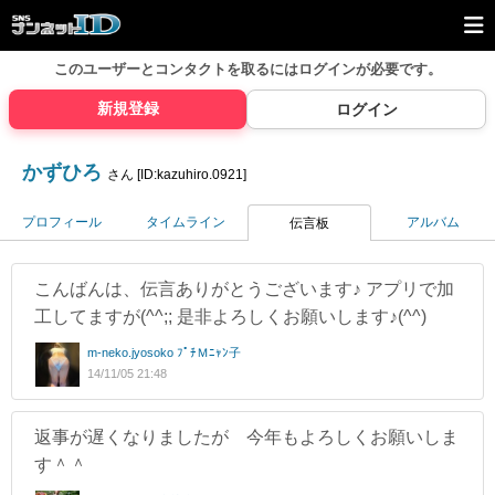
このユーザーとコンタクトを取るには
ログインが必要です。
新規登録
ログイン
かずひろ
さん [ID:kazuhiro.0921]
プロフィール
タイムライン
アルバム
伝言板
こんばんは、伝言ありがとうございます♪ アプリで加
工してますが(^^;; 是非よろしくお願いします♪(^^)
m-neko.jyosoko ﾌﾟﾁＭﾆｬﾝ子
14/11/05 21:48
返事が遅くなりましたが 今年もよろしくお願いしま
す＾＾