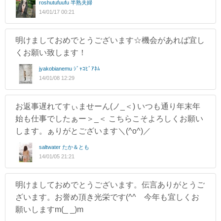
roshutufuufu 半熟夫婦
14/01/17 00:21
明けましておめでとうございます☆機会があれば宜し
くお願い致します！
jyakobianemu ｼﾞｬｺﾋﾞｱﾈﾑ
14/01/08 12:29
お返事遅れてすぃませーん(ノ_＜) いつも通り年末年
始も仕事でしたぁー＞_＜ こちらこそよろしくお願い
します。ぁりがとございます＼(^o^)／
saltwater たか＆とも
14/01/05 21:21
明けましておめでとうございます。伝言ありがとうご
ざいます。お誉め頂き光栄です(^^ゞ今年も宜しくお
願いしますm(_ _)m