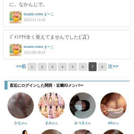
に。なかんじで。
incanto-shine まーこ
13/11/11 11:32
ｺﾞﾒﾝﾅｻｲ全く覚えてませんでした(;´Д`)
incanto-shine まーこ
13/11/08 16:13
<<前
次>>
7
1
2
3
4
5
6
8
直近にログインした関西・近畿IDメンバー
かな
まみ
みつき
mii
さん
さん
さん
さん