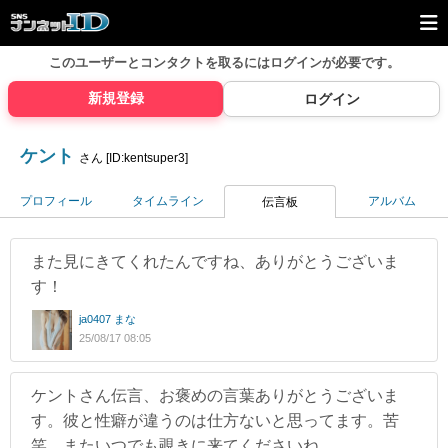
このユーザーとコンタクトを取るには
ログインが必要です。
新規登録
ログイン
ケント
さん [ID:kentsuper3]
プロフィール
タイムライン
アルバム
伝言板
また見にきてくれたんですね、ありがとうございま
す！
ja0407 まな
25/08/17 08:05
ケントさん伝言、お褒めの言葉ありがとうございま
す。彼と性癖が違うのは仕方ないと思ってます。苦
笑 またいつでも覗きに来てくださいね