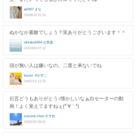
ja0407 まな
25/08/10 01:10
ぬかなか素敵でしょう？笑ありがとうございます＾＾
okiraku5454 お気楽
24/10/04 07:12
頭が無い人は嫌いなの。二度と来ないでね
luxury- 💃かずこ
24/07/15 12:32
伝言どうもありがとう♪懐かしいなぁ白セーターの動
画！よく覚えてますねぇ(*´∀｀*)
suzume-chun すずめ
23/02/20 09:21