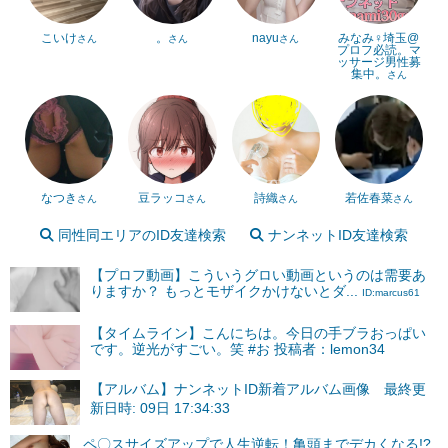
こいけ
。
nayu
みなみ♀埼玉@
さん
さん
さん
プロフ必読。マ
ッサージ男性募
集中。
さん
なつき
豆ラッコ
詩織
若佐春菜
さん
さん
さん
さん
同性同エリアのID友達検索
ナンネットID友達検索
【プロフ動画】こういうグロい動画というのは需要あ
りますか？ もっとモザイクかけないとダ...
ID:marcus61
【タイムライン】こんにちは。今日の手ブラおっぱい
です。逆光がすごい。笑 #お 投稿者：lemon34
【アルバム】ナンネットID新着アルバム画像 最終更
新日時: 09日 17:34:33