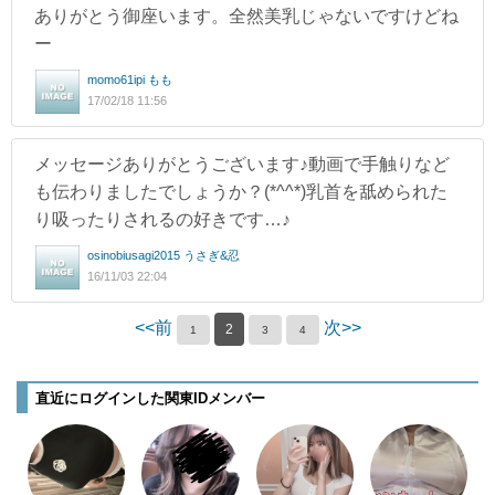
ありがとう御座います。全然美乳じゃないですけどね
ー
momo61ipi もも
17/02/18 11:56
メッセージありがとうございます♪動画で手触りなど
も伝わりましたでしょうか？(*^^*)乳首を舐められた
り吸ったりされるの好きです…♪
osinobiusagi2015 うさぎ&忍
16/11/03 22:04
<<前
次>>
2
1
3
4
直近にログインした関東IDメンバー