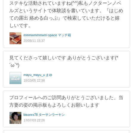
ステキな活動されていますね(^^)私もノクターンノベ
ルズというサイトで体験談を書いています。『はじめ
ての露出 絡める白っぷ』で検索していただけると嬉
しいです。
mmmwmmmwm-space マッチ箱
20/08/11 15:37
見てくださって嬉しいです ありがとうございます(*
´ω`*)
mayu_mayu_u まゆ
18/10/05 12:38
プロフィールへのご訪問ありがとうございました、当
方妻の姿の掲示板もよろしくお願いします
bisonrx78 ターサンウーヤン
17/07/03 22:26