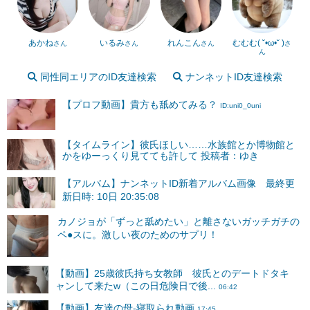
あかね
いるみ
れんこん
むむむ( ˘•ω•˘ )
さん
さん
さん
さ
ん
同性同エリアのID友達検索
ナンネットID友達検索
【プロフ動画】貴方も舐めてみる？
ID:uni0_0uni
【タイムライン】彼氏ほしい……水族館とか博物館と
かをゆーっくり見てても許して 投稿者：ゆき
【アルバム】ナンネットID新着アルバム画像 最終更
新日時: 10日 20:35:08