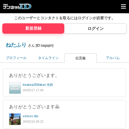
このユーザーとコンタクトを取るには
ログインが必要です。
新規登録
ログイン
ねたふり
さん [ID:sagajin]
プロフィール
タイムライン
アルバム
伝言板
ありがとうございます。
kirakira283hikari 光莉
26/02/17 17:40
ありがとうございます🙇
xxhcxx t&c
26/02/16 09:22