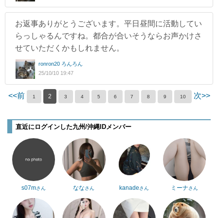
お返事ありがとうございます。平日昼間に活動してい
らっしゃるんですね。都合が合いそうならお声かけさ
せていただくかもしれません。
ronron20 ろんろん
25/10/10 19:47
<<前
次>>
2
1
3
4
5
6
7
8
9
10
直近にログインした九州/沖縄IDメンバー
s07m
なな
kanade
ミーナ
さん
さん
さん
さん