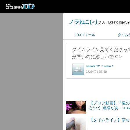
ノラねこ(♂)
さん [ID:seto.kgw39
プロフィール
タイム
タイムライン見てくださってあ
形悪いのに嬉しいです✨
nana5532 ＊nana＊
26/04/01 01:49
【プロフ動画】『楓の
という 連絡があ...
ID:k
【タイムライン】茶ちん4