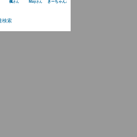
楓
May
きーちゃん
さん
さん
さん
達検索