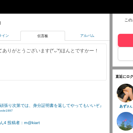
この
]
ライン
アルバム
伝言板
りがとうございます(*'ᴗ'*)ほんとですかー！
直近にログ
頑張り次第では、身分証明書を返してやってもいいぞ』
あず
さん
aede1997
 投稿者：m@kiart