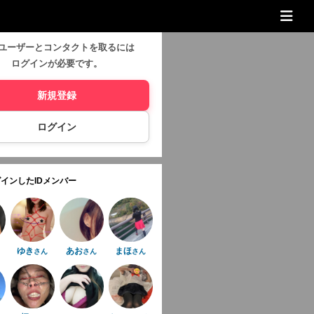
ユーザーとコンタクトを取るには
ログインが必要です。
新規登録
ログイン
インしたIDメンバー
ゆき
あお
まほ
さん
さん
さん