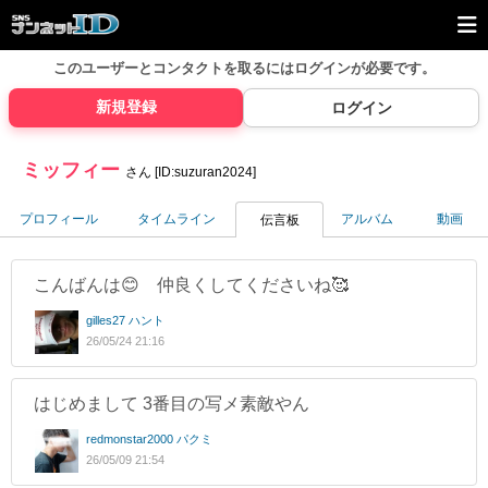
このユーザーとコンタクトを取るには
ログインが必要です。
新規登録
ログイン
ミッフィー
さん [ID:suzuran2024]
プロフィール
タイムライン
アルバム
動画
伝言板
こんばんは😊 仲良くしてくださいね🥰
gilles27 ハント
26/05/24 21:16
はじめまして 3番目の写メ素敵やん
redmonstar2000 パクミ
26/05/09 21:54