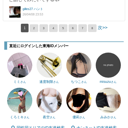
gilles27 ハント
26/04/08 23:53
次>>
1
2
3
4
5
6
7
8
直近にログインした東海IDメンバー
ミミ
速度制限
ちつこ
misuzu
さん
さん
さん
さん
くろミキ
夜空
優莉
みみか
さん
さん
さん
さん
同性同エリアのID友達検索
ナンネットID友達検索