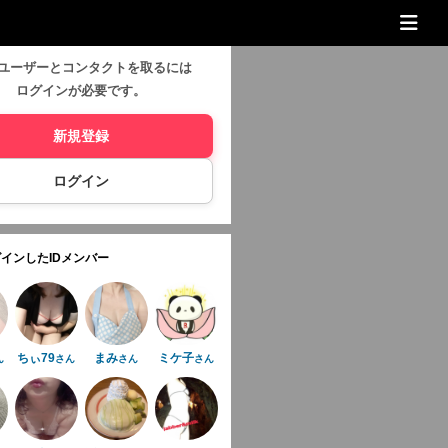
ユーザーとコンタクトを取るには
ログインが必要です。
新規登録
ログイン
インしたIDメンバー
ちぃ79
まみ
ミケ子
ん
さん
さん
さん