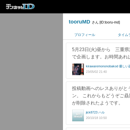
tooruMD
さん [ID:tooru-md]
プロフィール
タイム
5月23日(火)昼から 三重
で企画します。お時間あれ
kirawaremononobakod
23/05/02 21:40
投稿動画へのレスありがと
ン。 これからもどうぞご贔
が削除されたようです。
jick8723 ハル
20/10/18 10:50