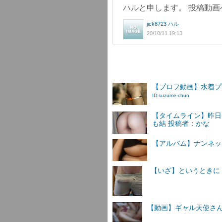
ハルと申します。 投稿動
jick8723 ハル
20/10/11 19:13
【プロフ動画】水着プレイ
ID:suzume-chun
【タイムライン】昨日
も結 投稿者：かな
【アルバム】ナンネットI