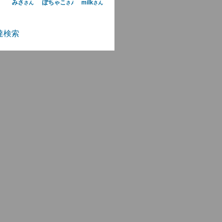
みさ
ぽちゃこ
milk
さん
さん
さん
達検索