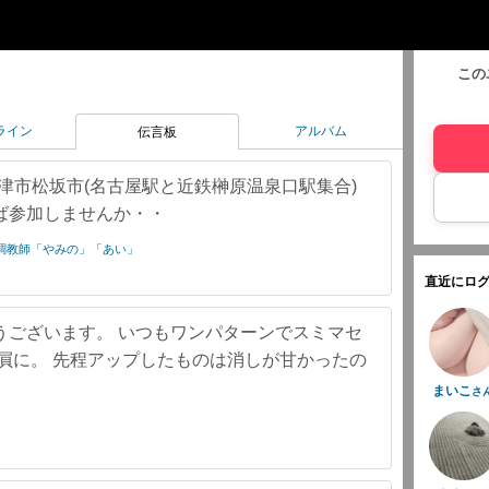
この
ライン
アルバム
伝言板
県津市松坂市(名古屋駅と近鉄榊原温泉口駅集合)
ば参加しませんか・・
 優しい調教師「やみの」「あい」
直近にログ
うございます。 いつもワンパターンでスミマセ
屓に。 先程アップしたものは消しが甘かったの
まいこ
さ