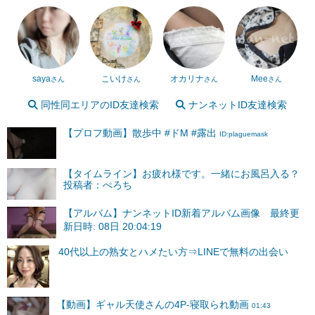
saya
こいけ
オカリナ
Mee
さん
さん
さん
さん
同性同エリアのID友達検索
ナンネットID友達検索
【プロフ動画】散歩中 #ドM #露出
ID:plaguemask
【タイムライン】お疲れ様です。一緒にお風呂入る？
投稿者：ぺろち
【アルバム】ナンネットID新着アルバム画像 最終更
新日時: 08日 20:04:19