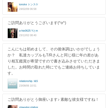
tonske トンスケ
24/02/09 06:58
ご訪問ありがとうございます(^o^)
a-hio0625 Yとm
23/12/02 08:40
こんにちは初めまして、その後体調はいかがでしょう
か？ 私達カップルもT/Rさんと同じ様に年の差があ
り相互鑑賞が希望ですので書き込みさせていただきま
した。お時間の取れた時にでもご連絡お待ちしていま
す。
relationship. I&S
23/08/06 10:51
ご訪問ありがとう御座います♪ 素敵な彼女様ですね！
shiandmi shi&mi