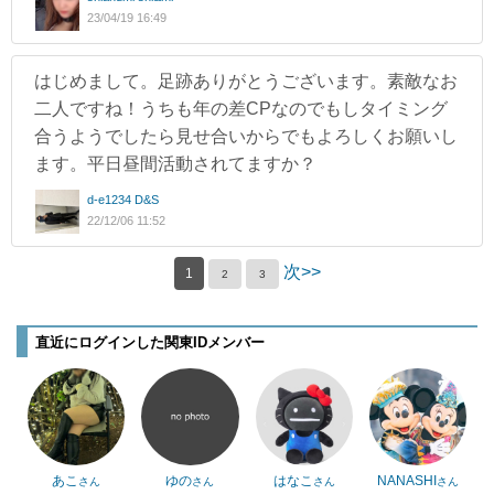
23/04/19 16:49
はじめまして。足跡ありがとうございます。素敵なお
二人ですね！うちも年の差CPなのでもしタイミング
合うようでしたら見せ合いからでもよろしくお願いし
ます。平日昼間活動されてますか？
d-e1234 D&S
22/12/06 11:52
次>>
1
2
3
直近にログインした関東IDメンバー
あこ
ゆの
はなこ
NANASHI
さん
さん
さん
さん