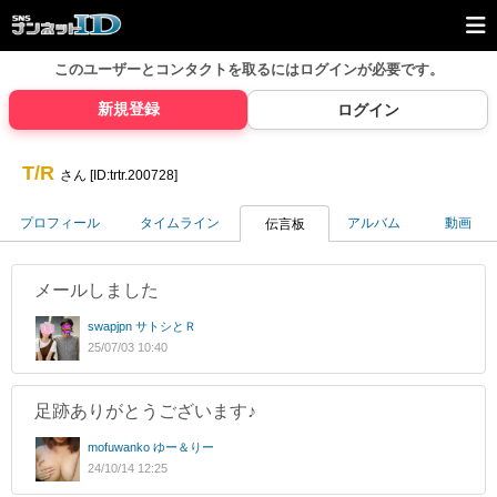
このユーザーとコンタクトを取るには
ログインが必要です。
新規登録
ログイン
T/R
さん [ID:trtr.200728]
プロフィール
タイムライン
アルバム
動画
伝言板
メールしました
swapjpn サトシとＲ
25/07/03 10:40
足跡ありがとうございます♪
mofuwanko ゆー＆りー
24/10/14 12:25