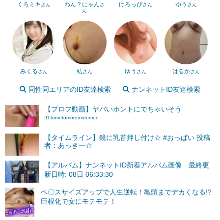
くろミキ
わん？にゃん
けろっぴ
ゆう
さん
さ
さん
さん
ん
みくる
結
ゆう
はるか
さん
さん
さん
さん
同性同エリアのID友達検索
ナンネットID友達検索
【プロフ動画】ヤバいホントにでちゃいそう
ID:tomotomotomotomoo
【タイムライン】鏡に乳首押し付け☆ #おっぱい 投稿
者：あっきー☆
【アルバム】ナンネットID新着アルバム画像 最終更
新日時: 08日 06:33:30