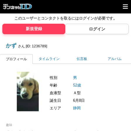
このユーザーとコンタクトを取るには
ログインが必要です。
新規登録
ログイン
かず
さん [ID: 1236789]
タイムライン
伝言板
アルバム
プロフィール
性別
男
年齢
52歳
血液型
Ａ型
誕生日
6月8日
エリア
静岡
趣味