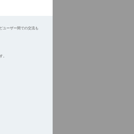
どユーザー間での交流も
す。