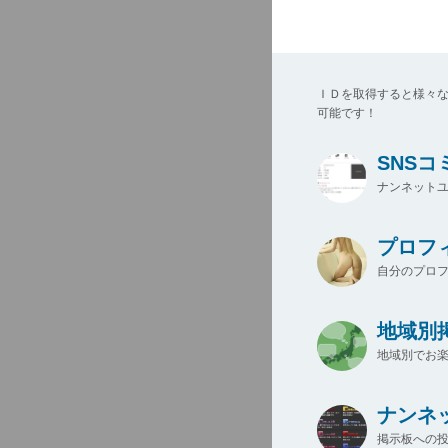
ＩＤを取得すると様々
可能です！
SNS
ナンネットユ
プロフ
自分のプロ
地域別
地域別でお楽
ナンネ
掲示板への投