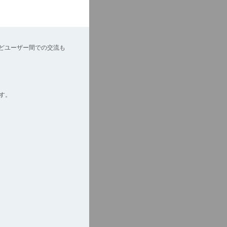
どユーザー間での交流も
す。