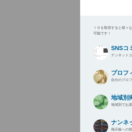
ＩＤを取得すると様々
可能です！
SNS
ナンネットユ
プロフ
自分のプロ
地域別
地域別でお楽
ナンネ
掲示板への投