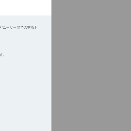
どユーザー間での交流も
す。