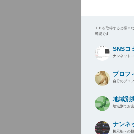
ＩＤを取得すると様々
可能です！
SNS
ナンネットユ
プロフ
自分のプロ
地域別
地域別でお楽
ナンネ
掲示板への投