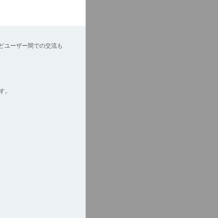
どユーザー間での交流も
す。