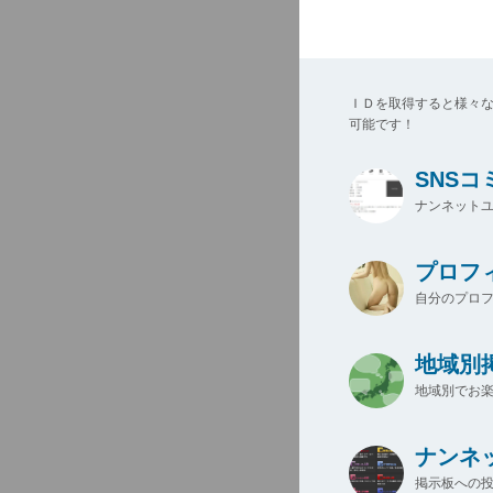
ＩＤを取得すると様々
可能です！
SNS
ナンネットユ
プロフ
自分のプロ
地域別
地域別でお楽
ナンネ
掲示板への投