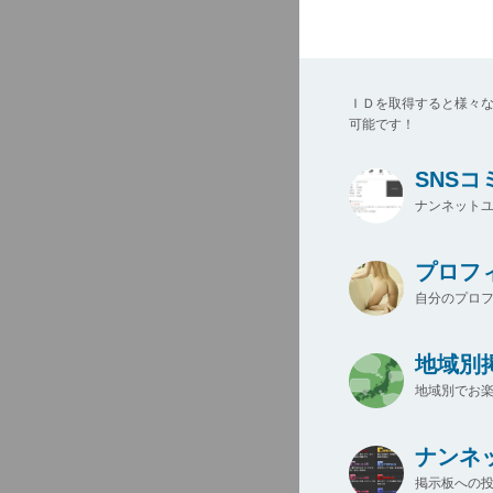
ＩＤを取得すると様々
可能です！
SNS
ナンネットユ
プロフ
自分のプロ
地域別
地域別でお楽
ナンネ
掲示板への投