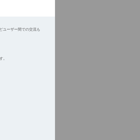
どユーザー間での交流も
す。