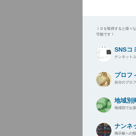
ＩＤを取得すると様々
可能です！
SNS
ナンネットユ
プロフ
自分のプロ
地域別
地域別でお楽
ナンネ
掲示板への投