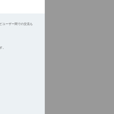
どユーザー間での交流も
す。