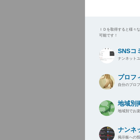
ＩＤを取得すると様々
可能です！
SNS
ナンネットユ
プロフ
自分のプロ
地域別
地域別でお楽
ナンネ
掲示板への投