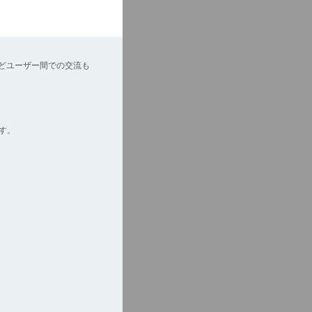
どユーザー間での交流も
す。