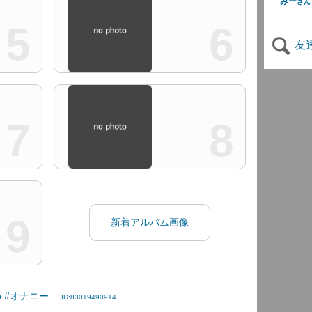
みー
さん
5
6
友
7
8
9
新着アルバム画像
ko #オナニー
ID:83019490914