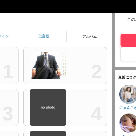
この
ライン
伝言板
アルバム
1
2
直近にログ
3
4
にゃんこ