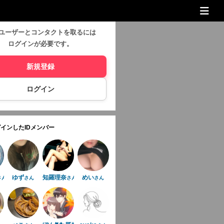
ユーザーとコンタクトを取るには
ログインが必要です。
新規登録
ログイン
インしたIDメンバー
ゆず
知羅理奈
めい
さん
さん
さん
さん