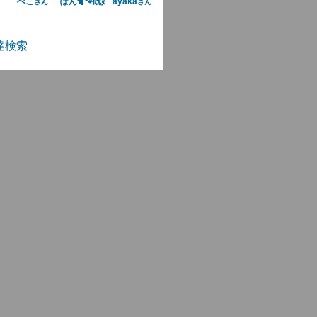
ぺこ
ぽん🐈🐾既婚者ムリ×
ayaka
さん
さん
さん
達検索