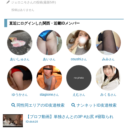
ジェロニモさんの投稿(最新5件)
投稿はありません
直近にログインした関西・近畿IDメンバー
あいしゅ
あい
osushi
みみ
さん
さん
さん
さん
ゆうか
stagione
えむ
みくる
さん
さん
さん
さん
同性同エリアのID友達検索
ナンネットID友達検索
【プロフ動画】単独さんとの3P #お尻 #寝取られ
ID:dick16