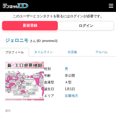
このユーザーとコンタクトを取るには
ログインが必要です。
新規登録
ログイン
ジェロニモ
さん [ID: jeronimo3]
タイムライン
伝言板
アルバム
プロフィール
性別
男
年齢
非公開
血液型
Ａ型
誕生日
1月1日
エリア
近畿地方
趣味