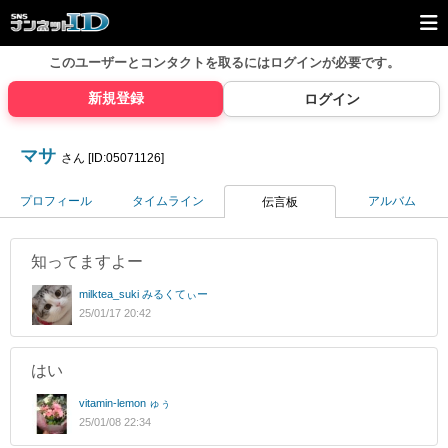
このユーザーとコンタクトを取るには
ログインが必要です。
新規登録
ログイン
マサ
さん [ID:05071126]
プロフィール
タイムライン
アルバム
伝言板
知ってますよー
milktea_suki みるくてぃー
25/01/17 20:42
はい
vitamin-lemon ゅぅ
25/01/08 22:34