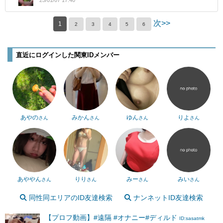
25/01/07 17:40
次>>
1
2
3
4
5
6
直近にログインした関東IDメンバー
あやの
みかん
ゆん
りよ
さん
さん
さん
さん
あややん
りり
みー
みい
さん
さん
さん
さん
同性同エリアのID友達検索
ナンネットID友達検索
【プロフ動画】#遠隔 #オナニー#ディルド
ID:sasatmk