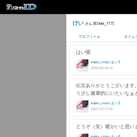
けい
さん [ID:kkk_777]
プロフィール
タイム
はい懼
maiko_cross まい子
26/02/18 20:24
伝言ありがとうございます
う少し健康的にいたいなぁ
maiko_cross まい子
26/01/13 17:58
どうぞ（笑）暖かいと思い
maiko_cross まい子