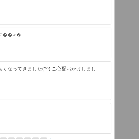
す��♂�
くなってきました(^^) ご心配おかけしまし