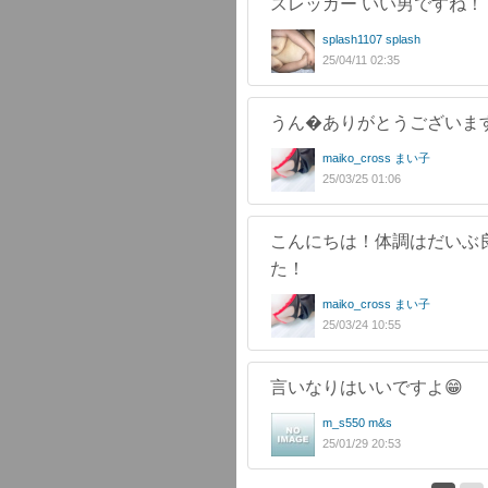
スレッガー いい男ですね！
splash1107 splash
25/04/11 02:35
うん�ありがとうございま
maiko_cross まい子
25/03/25 01:06
こんにちは！体調はだいぶ良
た！
maiko_cross まい子
25/03/24 10:55
言いなりはいいですよ😁
m_s550 m&s
25/01/29 20:53