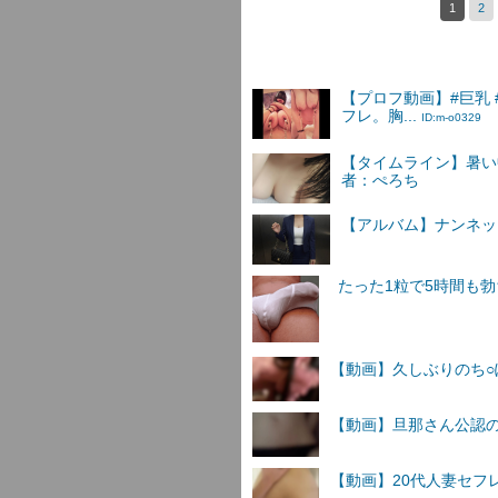
1
2
【プロフ動画】#巨乳 
フレ。胸...
ID:m-o0329
【タイムライン】暑い
者：ぺろち
【アルバム】ナンネットI