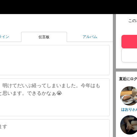
この
ライン
アルバム
伝言板
直近にログ
。明けてだいぶ経ってしまいました。今年はも
と思います。できるかなぁ😭
はおり
さ
ます