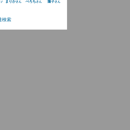
まりか
ぺろち
隆子
さん
さん
さん
さん
達検索