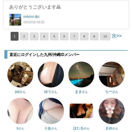
ありがとうございます🙇
xxhcxx t&c
26/02/16 09:22
次>>
1
2
3
4
5
6
7
8
9
10
直近にログインした九州/沖縄IDメンバー
yui
ゆう
まき
ちー
さん
さん
さん
さん
s
りあ
ほたる
まゆ
さん
さん
さん
さん