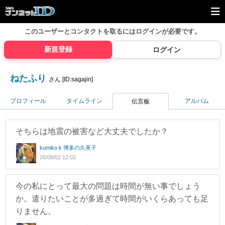
このユーザーとコンタクトを取るには
ログインが必要です。
新規登録
ログイン
ねたふり
さん [ID:sagajin]
プロフィール
タイムライン
アルバム
伝言板
そちらは地震の被害など大丈夫でしたか？
kumiko.k 博多の久美子
26/08/02 12:02
今の私にとって最大の問題は時間が無い事でしょう
か。遣りたいことが多過ぎて時間がいくらあっても足
りません。