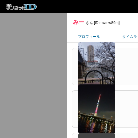
みー
さん [ID:mwmw89m]
プロフィール
タイムラ