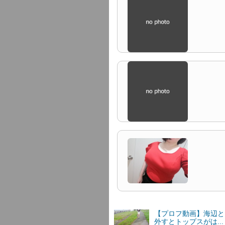
【プロフ動画】海辺と
外すとトップスがは..