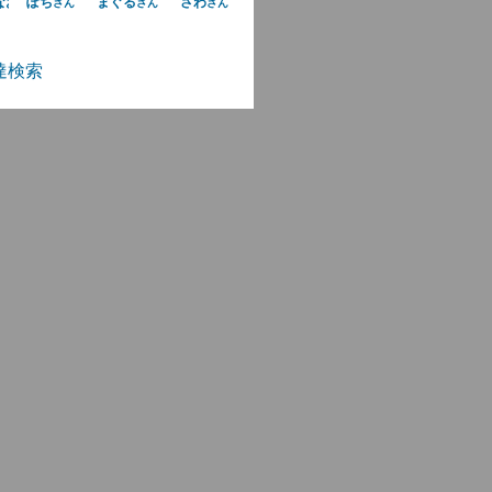
なおみ
ぽち
まぐる
さわ
さん
さん
さん
さん
達検索