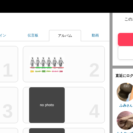
この
イン
伝言板
動画
アルバム
1
2
直近にログ
3
4
ふみ
さん