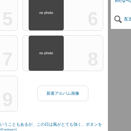
わたなべ
5
6
友
7
8
9
新着アルバム画像
いうこともあるが、この日は風がとても強く、ボタンを
.
ID:redeyen1