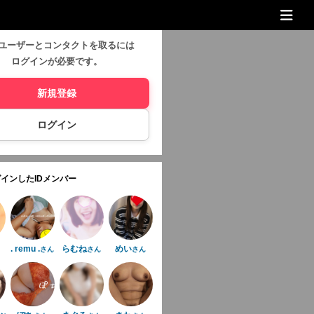
ユーザーとコンタクトを取るには
ログインが必要です。
新規登録
ログイン
インしたIDメンバー
. remu .
らむね
めい
さん
さん
さん